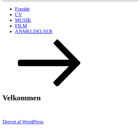
Forside
CV
MUSIK
FILM
ANMELDELSER
Rul
ned
til
indhold
Velkommen
Drevet af WordPress